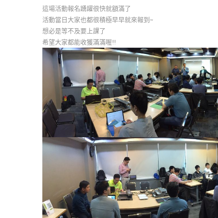
這場活動報名踴躍很快就額滿了
活動當日大家也都很積極早早就來報到~
想必是等不及要上課了
希望大家都能收獲滿滿喔!!