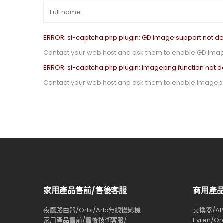
ERROR: si-captcha.php plugin: GD image support not de
Contact your web host and ask them to enable GD imag
ERROR: si-captcha.php plugin: imagepng function not d
Contact your web host and ask them to enable imagepn
家用產品售前/售後客服
商用產
夜鷹路由器/Orbi/Arlo無線攝影機
交換器/AP/
家用產品售前/售後技術客服/
Evren/Or