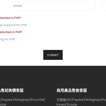
tected in PHP!
e support for PHP.
etected in PHP!
g for PHP.
品售前詢價客服
商用產品售後客服
Peplink/WiGigHub/PicoUTM/
交換器/AP/Peplink/WiGigHub/Pi
acle
Evren/Oracle