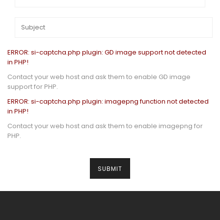
ERROR: si-captcha.php plugin: GD image support not detected
in PHP!
Contact your web host and ask them to enable GD image
support for PHP.
ERROR: si-captcha.php plugin: imagepng function not detected
in PHP!
Contact your web host and ask them to enable imagepng for
PHP.