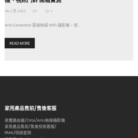
機、視訊門鈴 開箱實測
04.1 月.2022
BY
0
Arlo Essential 雲端無線 WiFi 攝影機、視…
READ MORE
家用產品售前/售後客服
夜鷹路由器/Orbi/Arlo無線攝影機
家用產品售前/售後技術客服/
RMA/保固查詢