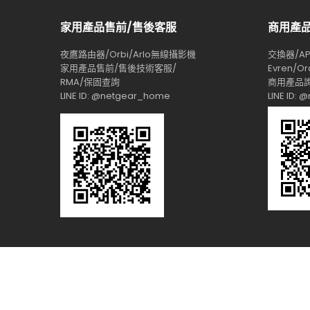
家用產品售前/售後客服
商用產
夜鷹路由器/Orbi/Arlo無線攝影機
交換器/AP/
家用產品售前/售後技術客服/
Evren/Or
RMA/保固查詢
商用產品詢
LINE ID: @netgear_home
LINE ID: 
瀚錸科技 © 2017 | All Rights Reserved