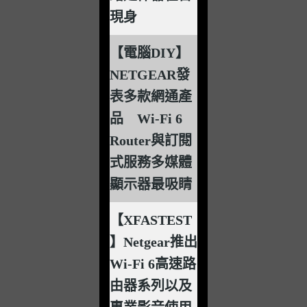
現身
【電腦DIY】
NETGEAR發
表多款網通產
品 Wi-Fi 6
Router與訂閱
式服務多媒體
顯示器最吸睛
【XFASTEST
】Netgear推出
Wi-Fi 6高速路
由器系列以及