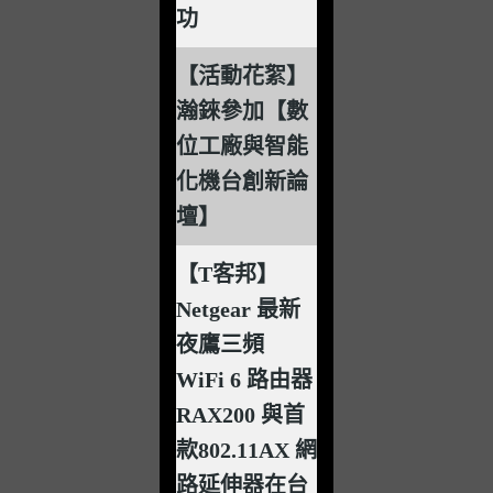
功
【活動花絮】
瀚錸參加【數
位工廠與智能
化機台創新論
壇】
【T客邦】
Netgear 最新
夜鷹三頻
WiFi 6 路由器
RAX200 與首
款802.11AX 網
路延伸器在台