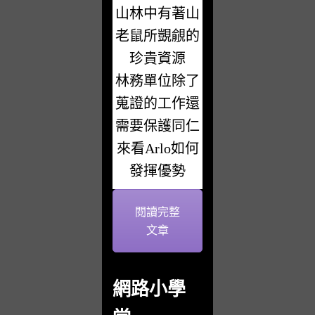
山林中有著⼭
老鼠所覬覦的
珍貴資源
林務單位除了
蒐證的⼯作還
需要保護同仁
來看Arlo如何
發揮優勢
閱讀完整
文章
網路小學