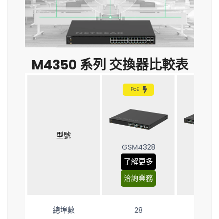
M4350 系列 交換器比較表
PoE
PoE
型號
GSM4328
GSM4
了解更多
了解
洽詢業務
洽詢
總埠數
28
52