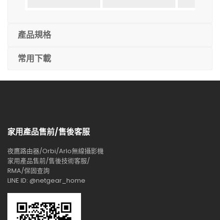
產品規格
常用下載
家用產品售前/售後客服
夜鷹路由器/Orbi/Arlo無線攝影機
家用產品售前/售後技術客服/
RMA/保固查詢
LINE ID: @netgear_home