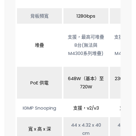
背板頻寬
128Gbps
176G
支援，最高可堆疊
支援，最
堆疊
8台(無法與
8台(
M4300系列堆疊)
M4300系
648W（基本）至
236W（
PoE 供電
720W
1,44
IGMP Snooping
支援，v2/v3
支援，v2
44 x 4.32 x 40
44 x 4.3
寬 x 高 x 深
cm
cm