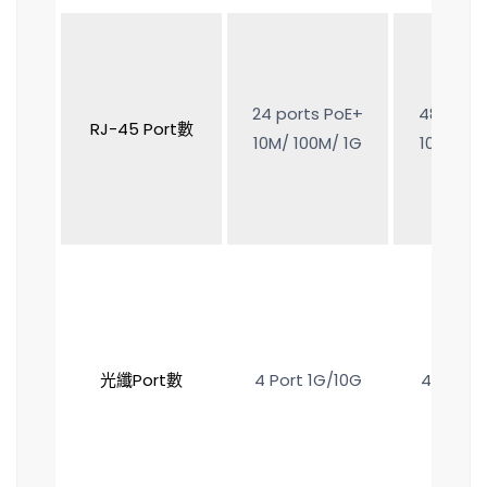
24 ports PoE+
48 ports
RJ-45 Port數
10M/ 100M/ 1G
10M/ 100
光纖Port數
4 Port 1G/10G
4 Port 1