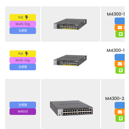
M4300-16
PoE
了
Multi-Gig
Em
全網管
LI
M4300-16
PoE
了
Multi-Gig
Em
全網管
LI
M4300-24
全網管
了
M4300
Em
LI