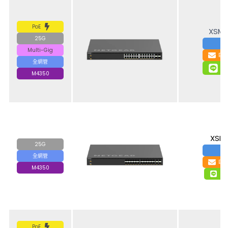
PoE
XSM
25G
了
Multi-Gig
Em
全網管
L
M4350
XSM
25G
了
全網管
Em
M4350
LI
PoE