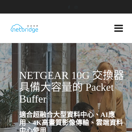
NETGEAR 10G 交換器
具備大容量的 Packet
Buffer
適合超融合大型資料中心、AI應
用、4K高畫質影像傳輸、雲端資料
中心使用