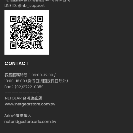
LINE ID: @nb_support
CONTACT
客服服務時間：09:00~12:00 /
13:00~18:00 (例假日與國定假日除外)
Fax：(02)2722-0359
—————————–
—————————–