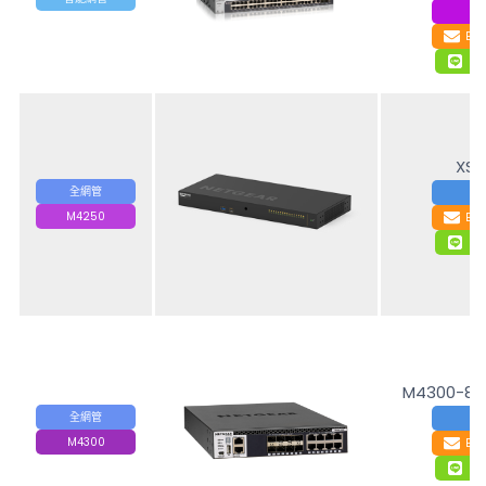
點
Em
LI
XSM
全網管
了
M4250
Em
LI
M4300-8X
全網管
了
M4300
Em
LI