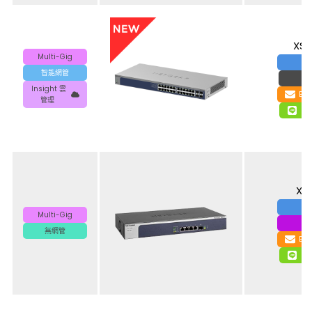
XS
Multi-Gig
了
智能網管
即
Insight 雲
Em
管理
LI
XS
了
Multi-Gig
點
無網管
Em
LI