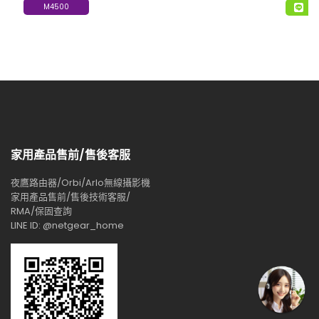
M4500
LI
家用產品售前/售後客服
夜鷹路由器/Orbi/Arlo無線攝影機
家用產品售前/售後技術客服/
RMA/保固查詢
LINE ID: @netgear_home