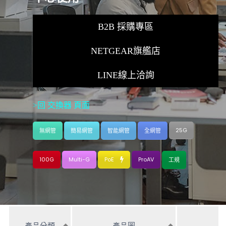
B2B 採購專區
NETGEAR旗艦店
LINE線上洽詢
>回 交換器 頁面
25G
無網管
簡易網管
智能網管
全網管
100G
Multi-G
PoE
ProAV
工規
產品分類
產品圖