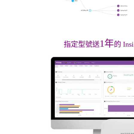
1年
指定型號送
的 Ins