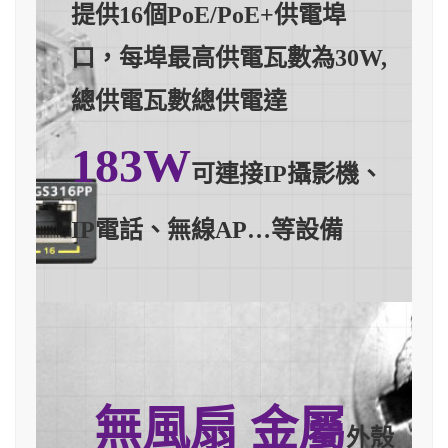
提供16個PoE/PoE+供電埠
口，每埠最高供電瓦數為30W,
總供電瓦數總供電達
183W
可連接IP攝影機、
IP電話、無線AP…等設備
無風扇 金屬
外殼