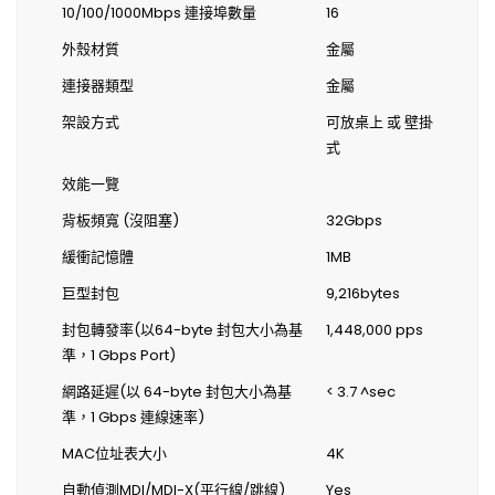
10/100/1000Mbps 連接埠數量
16
外殼材質
金屬
連接器類型
金屬
架設方式
可放桌上 或 壁掛
式
效能一覽
背板頻寬 (沒阻塞)
32Gbps
緩衝記憶體
1MB
巨型封包
9,216bytes
封包轉發率(以64-byte 封包大小為基
1,448,000 pps
準，1 Gbps Port)
網路延遲(以 64-byte 封包大小為基
< 3.7 ^sec
準，1 Gbps 連線速率)
MAC位址表大小
4K
自動偵測MDI/MDI-X(平行線/跳線)
Yes