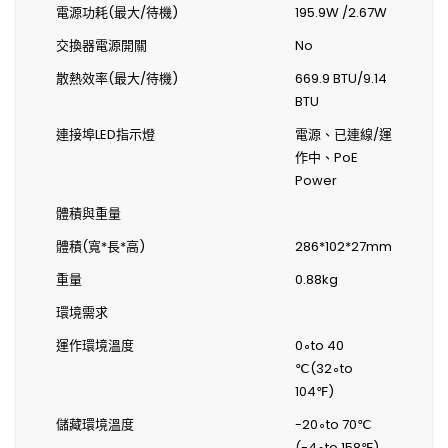
電源功耗(最大/待機)
195.9W /2.67W
交換器電源開關
No
散熱效率(最大/待機)
669.9 BTU/9.14
BTU
連接埠LED指示燈
電源、已連線/運
作中、PoE
Power
體積與重量
體積(寬*長*高)
286*102*27mm
重量
0.88kg
環境需求
運作環境溫度
0∘to 40
℃(32∘to
104℉)
儲藏環境溫度
-20∘to 70℃
(-4∘to 158℉)