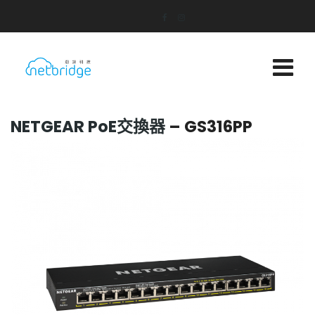
NETGEAR PoE交換器
– GS316PP