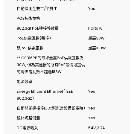
自動偵測全雙工/半雙工
Yes
POE技術規格
802.3af PoE連接埠數量
Ports 16
PoE供電瓦數(每埠)
最高30W
總PoE供電瓦數
最高183W
** GS316PP的每埠最高PoE供電瓦數為
30W, 但為其連接的所有PoE設備可提供
的總供電瓦數不超過183W.
能源效率
Energy Efficient Ethernet( IEEE
Yes
802.3az)
自動關閉連接埠LED燈號(當設備斷電時)
Yes
線材短路偵測
Yes
DC電源輸入
54V,3.7A