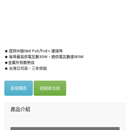
★ 提供16個GbE PoE/PoE+ 連接埠
★ 每埠最高供電瓦數30W，總供電瓦數達183W
★金屬外殼散熱佳
★ 台灣公司貨，三年保固
直接購買
經銷商洽詢
產品介紹