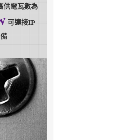
最高供電瓦數為
W
可連接IP
設備