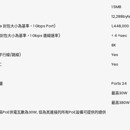
1.5MB
12,288byt
 封包大小為基準，1 Gbps Port)
1,448,000
e 封包大小為基準，1 Gbps 連線速率)
< 4 ^sec
8K
(平行線/跳線)
Yes
工
Yes
數量
Ports 24
最高30W
最高380W
埠最高PoE供電瓦數為30W, 但為其連接的所有PoE設備可提供的總供