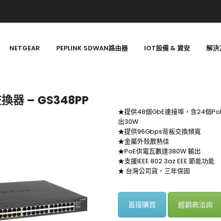
NETGEAR
PEPLINK SDWAN路由器
IOT設備 & 資安
解決
E交換器
– GS348PP
★提供48個GbE連接埠，含
24個P
出30W
★提供96Gbps背板交換頻寬
★金屬外殼散熱佳
★PoE供電瓦數達380W 輸出
★支援IEEE 802.3az EEE 節能功能
★ 台灣公司貨，三年保固
直接購買
經銷商洽詢