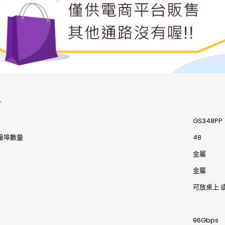
格
GS348PP
 連接埠數量
48
金屬
金屬
可放桌上 
96Gbps