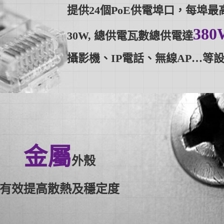
提供24個PoE供電埠口，每埠
380
30W, 總供電瓦數總供電達
攝影機、IP電話、無線AP…等
金屬
外殼
有效提高散熱及穩定度