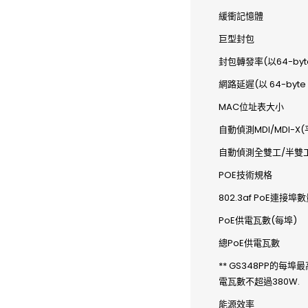
緩衝記憶體
巨型封包
封包轉發率(以64-byte
網路延遲(以 64-byt
MAC位址表大小
自動偵測MDI/MDI-X
自動偵測全雙工/半雙
POE技術規格
802.3af PoE連接埠
PoE供電瓦數(每埠)
總PoE供電瓦數
** GS348PP的每
電瓦數不超過380W.
能源效率