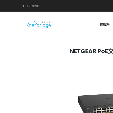
ENGLISH
雲服務
NETGEAR Po