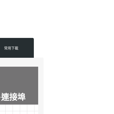
常用下載
E+連接埠