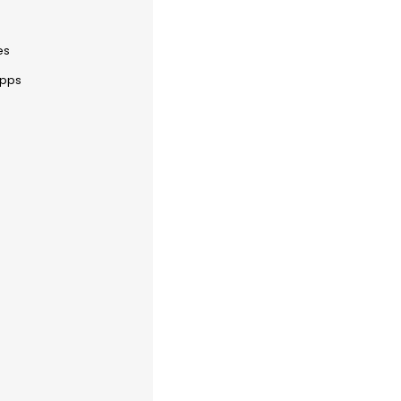
es
 pps