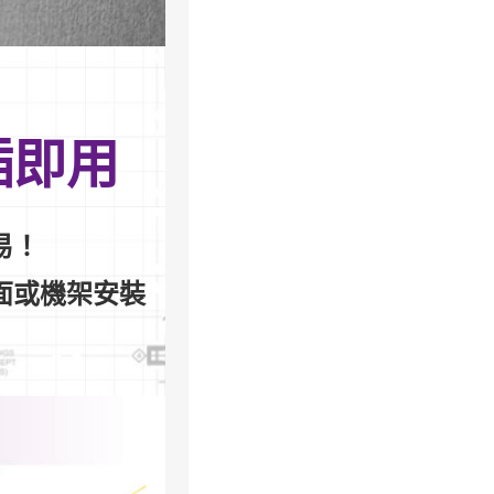
插即用
易！
面或機架安裝