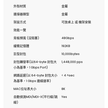
外殼材質
金屬
連接器類型
金屬
架設方式
可放桌上 或 機架安裝
效能一覽
背板頻寬 (沒阻塞)
48Gbps
緩衝記憶體
192KB
巨型封包
10,000bytes
封包轉發率(以64-byte 封包大
1,448,000 pps
小為基準，1 Gbps Port)
網路延遲(以 64-byte 封包大小
< 4 ^sec
為基準，1 Gbps 連線速率)
MAC位址表大小
8K
自動偵測MDI/MDI-X(平行線/跳
Yes
線)