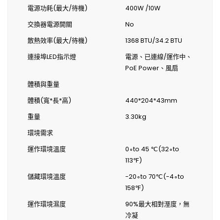
電源功耗(最大/待機)
400W /10W
交換器電源開關
No
散熱效率(最大/待機)
1368 BTU/34.2 BTU
連接埠LED指示燈
電源、已連線/運作中、
PoE Power、風扇
體積與重量
體積(寬*長*高)
440*204*43mm
重量
3.30kg
環境需求
運作環境溫度
0∘to 45 ℃(32∘to
113℉)
儲藏環境溫度
-20∘to 70℃(-4∘to
158℉)
運作環境濕度
90%最大相對溼度，無
冷凝