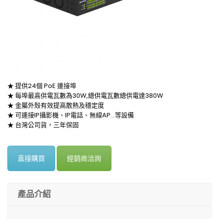
★ 提供24個 PoE 連接埠
★ 每埠最高供電瓦數為30W,總供電瓦數總供電達380W
★ 金屬外殼有效提高散熱及穩定度
★ 可連接IP攝影機、IP電話、無線AP…等設備
★ 台灣公司貨，三年保固
直接購買
經銷商洽詢
產品介紹