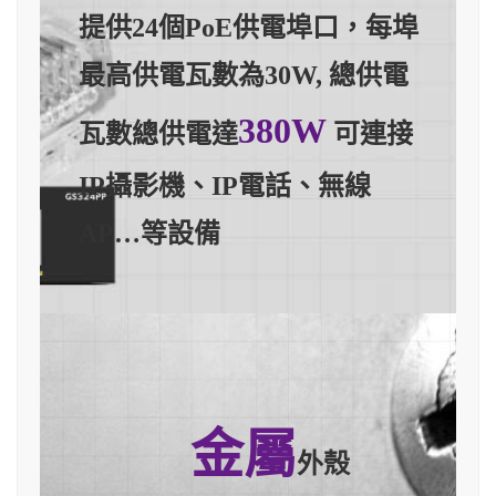
提供24個PoE供電埠口，每埠
最高供電瓦數為30W, 總供電
380W
瓦數總供電達
可連接
IP攝影機、IP電話、無線
AP…等設備
金屬
外殼