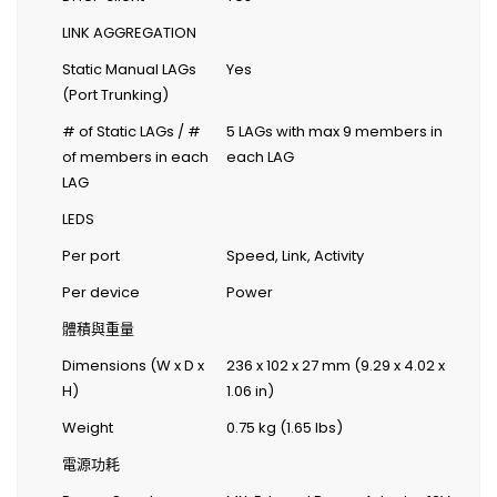
LINK AGGREGATION
Static Manual LAGs
Yes
(Port Trunking)
# of Static LAGs / #
5 LAGs with max 9 members in
of members in each
each LAG
LAG
LEDS
Per port
Speed, Link, Activity
Per device
Power
體積與重量
Dimensions (W x D x
236 x 102 x 27 mm (9.29 x 4.02 x
H)
1.06 in)
Weight
0.75 kg (1.65 lbs)
電源功耗