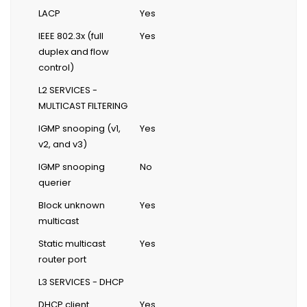
LACP
Yes
IEEE 802.3x (full
Yes
duplex and flow
control)
L2 SERVICES -
MULTICAST FILTERING
IGMP snooping (v1,
Yes
v2, and v3)
IGMP snooping
No
querier
Block unknown
Yes
multicast
Static multicast
Yes
router port
L3 SERVICES - DHCP
DHCP client
Yes