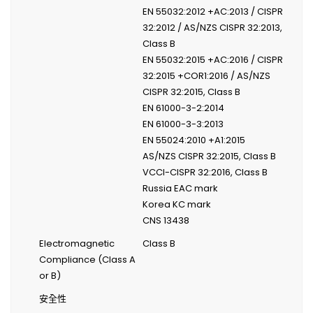
EN 55032:2012 +AC:2013 / CISPR
32:2012 / AS/NZS CISPR 32:2013,
Class B
EN 55032:2015 +AC:2016 / CISPR
32:2015 +COR1:2016 / AS/NZS
CISPR 32:2015, Class B
EN 61000-3-2:2014
EN 61000-3-3:2013
EN 55024:2010 +A1:2015
AS/NZS CISPR 32:2015, Class B
VCCI-CISPR 32:2016, Class B
Russia EAC mark
Korea KC mark
CNS 13438
Electromagnetic
Class B
Compliance (Class A
or B)
安全性