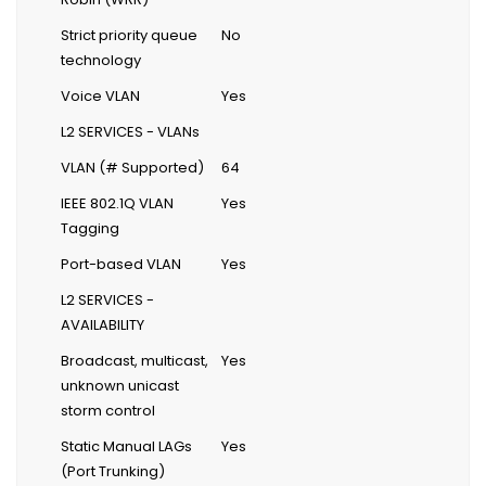
Strict priority queue
No
technology
Voice VLAN
Yes
L2 SERVICES - VLANs
VLAN (# Supported)
64
IEEE 802.1Q VLAN
Yes
Tagging
Port-based VLAN
Yes
L2 SERVICES -
AVAILABILITY
Broadcast, multicast,
Yes
unknown unicast
storm control
Static Manual LAGs
Yes
(Port Trunking)