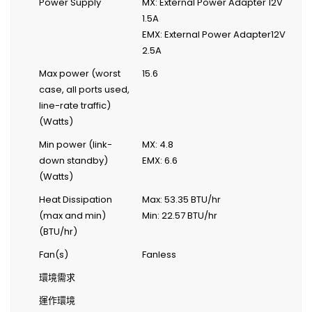
Power Supply
MX: External Power Adapter 12V
1.5A
EMX: External Power Adapter12V
2.5A
Max power (worst
15.6
case, all ports used,
line-rate traffic)
(Watts)
Min power (link-
MX: 4.8
down standby)
EMX: 6.6
(Watts)
Heat Dissipation
Max: 53.35 BTU/hr
(max and min)
Min: 22.57 BTU/hr
(BTU/hr)
Fan(s)
Fanless
環境需求
運作環境