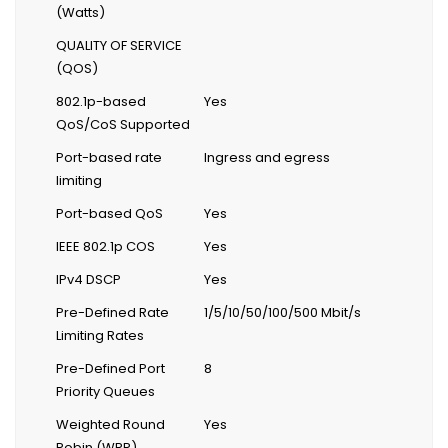
(Watts)
QUALITY OF SERVICE
(QOS)
802.1p-based
Yes
QoS/CoS Supported
Port-based rate
Ingress and egress
limiting
Port-based QoS
Yes
IEEE 802.1p COS
Yes
IPv4 DSCP
Yes
Pre-Defined Rate
1/5/10/50/100/500 Mbit/s
Limiting Rates
Pre-Defined Port
8
Priority Queues
Weighted Round
Yes
Robin (WRR)