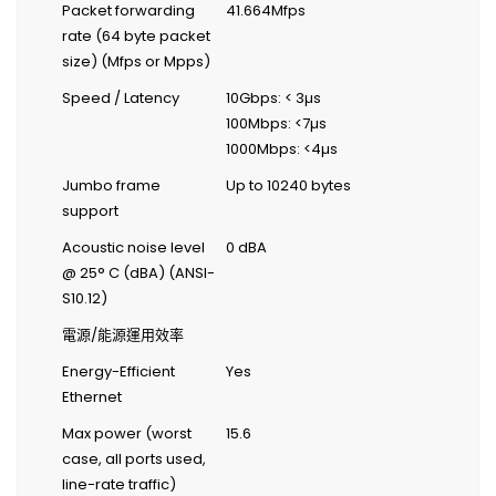
Packet forwarding
41.664Mfps
rate (64 byte packet
size) (Mfps or Mpps)
Speed / Latency
10Gbps: < 3µs
100Mbps: <7µs
1000Mbps: <4µs
Jumbo frame
Up to 10240 bytes
support
Acoustic noise level
0 dBA
@ 25° C (dBA) (ANSI-
S10.12)
電源/能源運用效率
Energy-Efficient
Yes
Ethernet
Max power (worst
15.6
case, all ports used,
line-rate traffic)