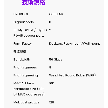
技術規格
PRODUCT
GS110EMX
Gigabit ports
8
100M/1G/2.5G/5G/10G
2
RJ-45 copper ports
Form Factor
Desktop/Rackmount/Wallmount
效能規格
Bandwidth
56 Gbps
Priority queues
8
Priority queuing
Weighted Round Robin (WRR)
MAC Address
16K
database size (48-
bit MAC addresses)
Multicast groups
128