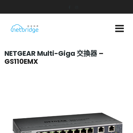
NETGEAR Multi-Giga 交換器
–
GS110EMX