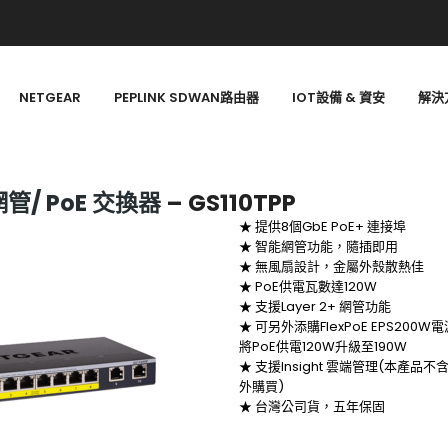
NETGEAR
PEPLINK SDWAN路由器
IOT設備 & 資安
解決
網管/
PoE 交換器
– GS110TPP
★ 提供8個GbE PoE+ 連接埠
★ 智能網管功能，隨插即用
★ 無風扇設計，金屬外殼散熱佳
★ PoE供電瓦數達120W
★ 支援Layer 2+ 網管功能
★ 可另外添購FlexPoE EPS200
將PoE供電120W升級至190W
★ 支援Insight 雲端管理(本產品不含In
外購買)
★ 台灣公司貨，五年保固