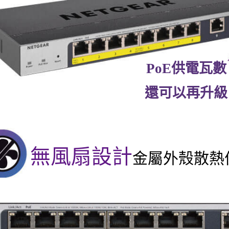
PoE供電瓦數
還可以再升級
無風扇設計
金屬外殼散熱