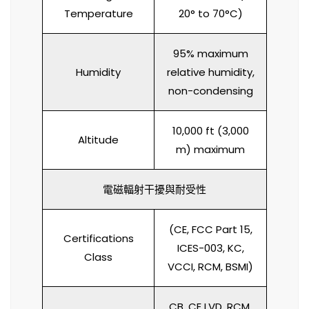
Temperature
20° to 70°C)
95% maximum
Humidity
relative humidity,
non-condensing
10,000 ft (3,000
Altitude
m) maximum
電磁輻射干擾與耐受性
(CE, FCC Part 15,
Certifications
ICES-003, KC,
Class
VCCI, RCM, BSMI)
CB, CE LVD, RCM,