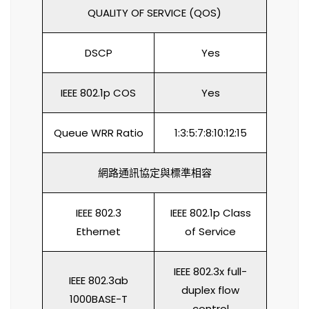
QUALITY OF SERVICE (QOS)
DSCP
Yes
IEEE 802.1p COS
Yes
Queue WRR Ratio
1:3:5:7:8:10:12:15
網路通訊協定與標準相容
IEEE 802.3
IEEE 802.1p Class
Ethernet
of Service
IEEE 802.3x full-
IEEE 802.3ab
duplex flow
1000BASE-T
control