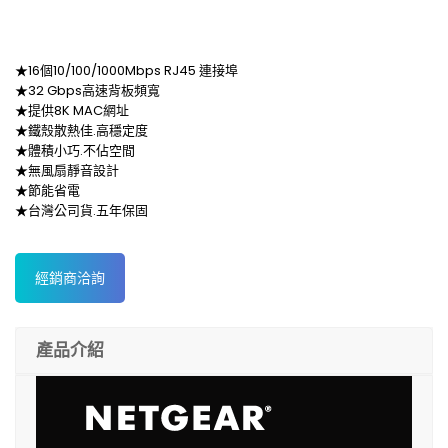
★16個10/100/1000Mbps RJ45 連接埠
★32 Gbps高速背板頻寬
★提供8K MAC網址
★鐵殼散熱佳.高穩定度
★體積小巧.不佔空間
★無風扇靜音設計
★節能省電
★台灣公司貨.五年保固
經銷商洽詢
產品介紹