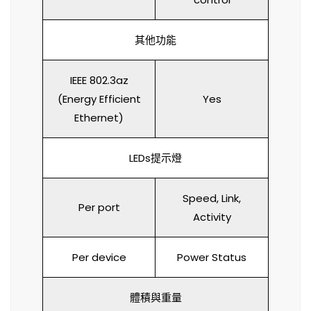
其他功能
IEEE 802.3az
(Energy Efficient
Yes
Ethernet)
LEDs提示燈
Speed, Link,
Per port
Activity
Per device
Power Status
體積與重量