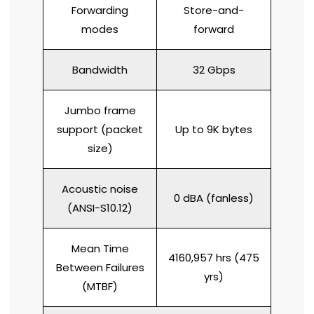
Forwarding
Store-and-
modes
forward
Bandwidth
32 Gbps
Jumbo frame
support (packet
Up to 9K bytes
size)
Acoustic noise
0 dBA (fanless)
(ANSI-S10.12)
Mean Time
4160,957 hrs (475
Between Failures
yrs)
(MTBF)