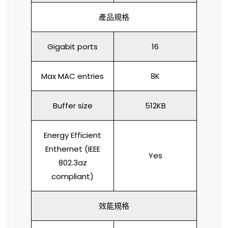
產品規格
Gigabit ports
16
Max MAC entries
8K
Buffer size
512KB
Energy Efficient
Enthernet (IEEE
Yes
802.3az
compliant)
效能規格