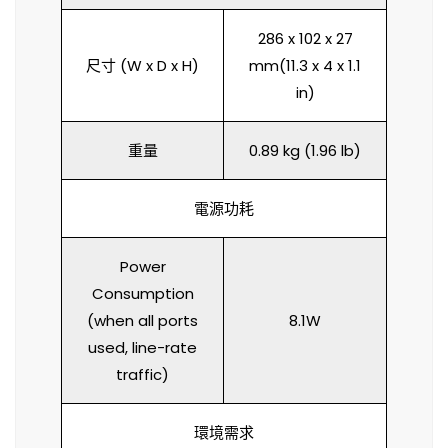
286 x 102 x 27
尺寸 (W x D x H)
mm(11.3 x 4 x 1.1
in)
重量
0.89 kg (1.96 lb)
電源功耗
Power
Consumption
(when all ports
8.1W
used, line-rate
traffic)
環境需求