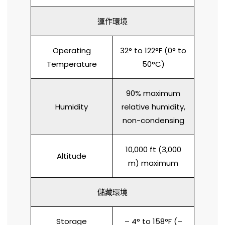
運作環境
Operating
32° to 122°F (0° to
Temperature
50°C)
90% maximum
Humidity
relative humidity,
non-condensing
10,000 ft (3,000
Altitude
m) maximum
儲藏環境
Storage
– 4° to 158°F (–